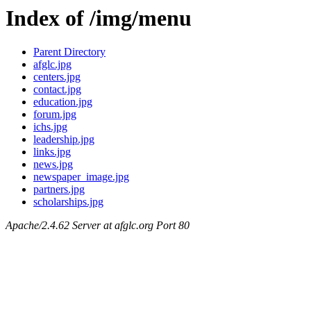
Index of /img/menu
Parent Directory
afglc.jpg
centers.jpg
contact.jpg
education.jpg
forum.jpg
ichs.jpg
leadership.jpg
links.jpg
news.jpg
newspaper_image.jpg
partners.jpg
scholarships.jpg
Apache/2.4.62 Server at afglc.org Port 80